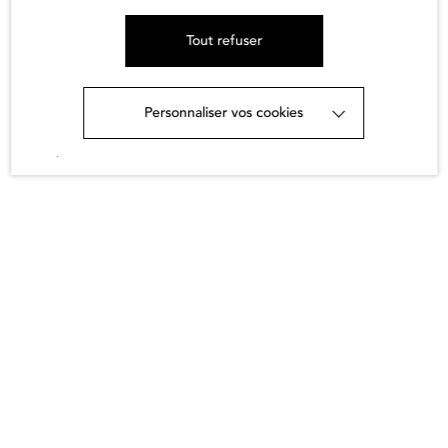
Face Mask I
Tout refuser
Akira Minagawa
800,00
€
Personnaliser vos cookies
en savoir
.