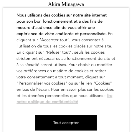
Akira Minagawa
1.000,00
€
Nous utilisons des cookies sur notre site internet
pour son bon fonctionnement et à des fins de
en savoir
mesure d'audience afin de vous offrir une
expérience de visite améliorée et personnalisée.
En
cliquant sur "Accepter tout", vous consentez à
l'utilisation de tous les cookies placés sur notre site.
En cliquant sur "Refuser tout", seuls les cookies
strictement nécessaires au fonctionnement du site et
à sa sécurité seront utilisés. Pour choisir ou modifier
vos préférences en matière de cookies et retirer
votre consentement à tout moment, cliquez sur
"Personnaliser vos cookies" ou sur le lien "Cookies"
en bas de l'écran. Pour en savoir plus sur les cookies
et les données personnelles que nous utilisons :
lire
notre politique de confidentialité
Tout accepter