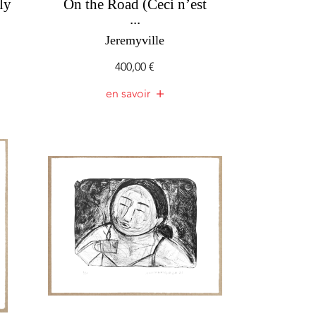
ly
On the Road (Ceci n’est
...
Jeremyville
400,00
€
en savoir