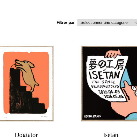
Filtrer par
Dogtator
Isetan