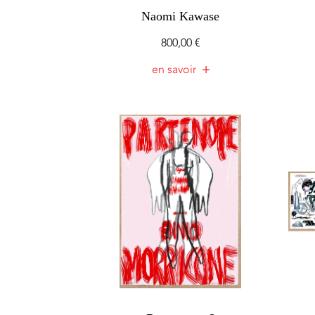
Naomi Kawase
800,00
€
en savoir