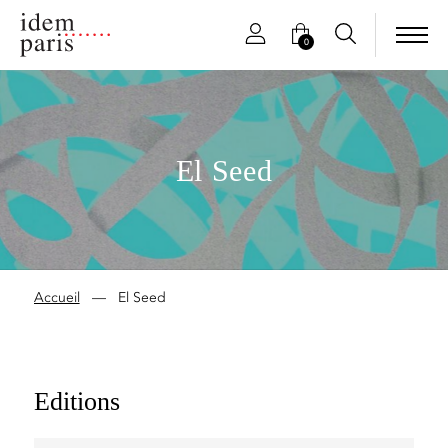
0
El Seed
Accueil
—
El Seed
Editions