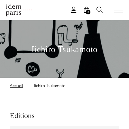
0
Iichiro Tsukamoto
Accueil
—
Iichiro Tsukamoto
Editions