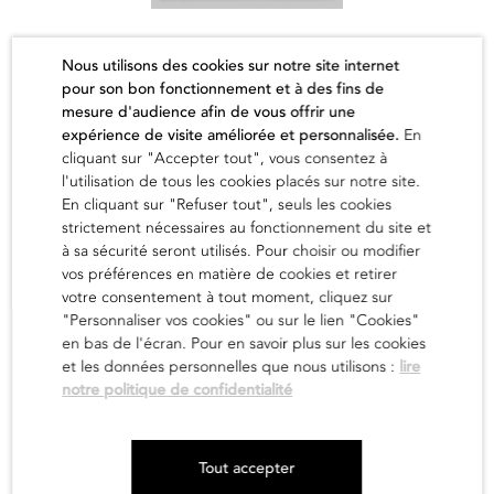
Une promenade au parc
Nous utilisons des cookies sur notre site internet
pour son bon fonctionnement et à des fins de
Iichiro Tsukamoto
mesure d'audience afin de vous offrir une
700,00
€
expérience de visite améliorée et personnalisée.
En
cliquant sur "Accepter tout", vous consentez à
en savoir
l'utilisation de tous les cookies placés sur notre site.
En cliquant sur "Refuser tout", seuls les cookies
strictement nécessaires au fonctionnement du site et
à sa sécurité seront utilisés. Pour choisir ou modifier
vos préférences en matière de cookies et retirer
votre consentement à tout moment, cliquez sur
"Personnaliser vos cookies" ou sur le lien "Cookies"
en bas de l'écran. Pour en savoir plus sur les cookies
et les données personnelles que nous utilisons :
lire
notre politique de confidentialité
Newsletter
Tout accepter
Mentions légales