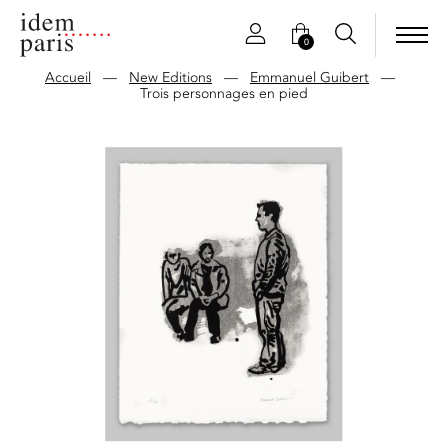
0
Accueil
—
New Editions
—
Emmanuel Guibert
—
Trois personnages en pied