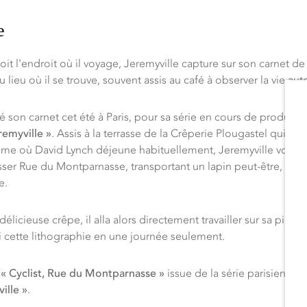
e
it l'endroit où il voyage, Jeremyville capture sur son carnet de
u lieu où il se trouve, souvent assis au café à observer la vie auto
é son carnet cet été à Paris, pour sa série en cours de product
remyville »
. Assis à la
terrasse de la
Crêperie Plougastel qui jou
ême où David Lynch déjeune habituellement, Jeremyville voit al
sser Rue du Montparnasse, transportant un lapin peut-être, et il e
e.
élicieuse crêpe, il alla alors directement travailler sur sa pierre
i cette lithographie en une journée seulement.
c
«
Cyclist,
Rue du Montparnasse
»
issue de la série parisienne
«
ille »
.