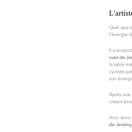
L'artist
Quel que so
l'énergie d
Il a emport
rues de Je
la table m
cycliste pa
son énergi
Après une d
créant ains
Voici don
de Jeremyv