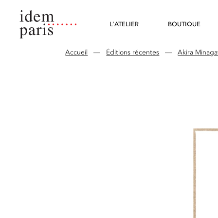
L’ATELIER
BOUTIQUE
Accueil
—
Éditions récentes
—
Akira Minag