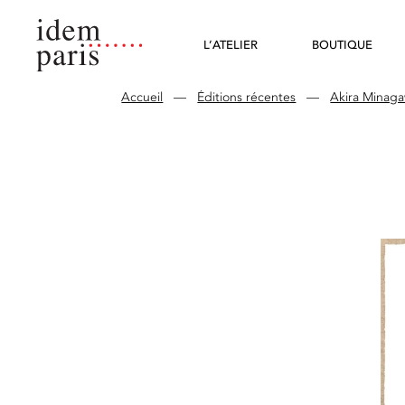
L’ATELIER
BOUTIQUE
Accueil
—
Éditions récentes
—
Akira Minag