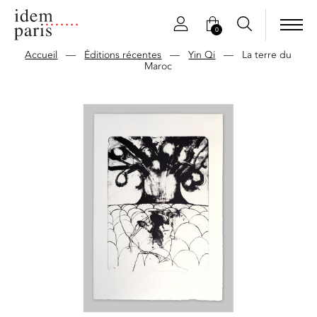
0
Accueil
—
Éditions récentes
—
Yin Qi
—
La terre du
Maroc