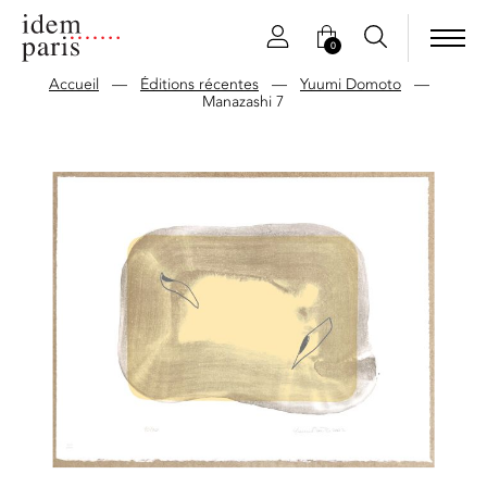
0
Accueil
—
Éditions récentes
—
Yuumi Domoto
—
Manazashi 7