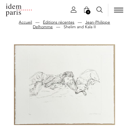
0
Accueil
—
Éditions récentes
—
Jean-Philippe
Delhomme
—
Shelim and Kala II