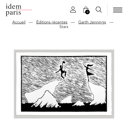
0
Accueil
—
Éditions récentes
—
Garth Jennings
—
Stars