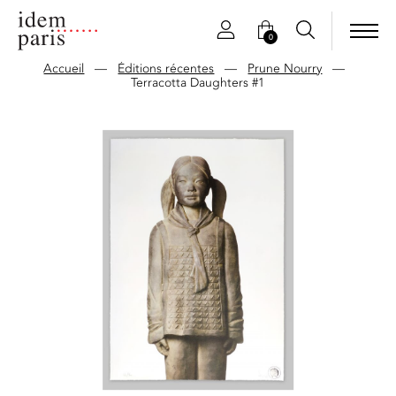
0
Accueil
—
Éditions récentes
—
Prune Nourry
—
Terracotta Daughters #1