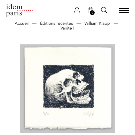
0
Accueil
—
Éditions récentes
—
William Klapp
—
Vanité I